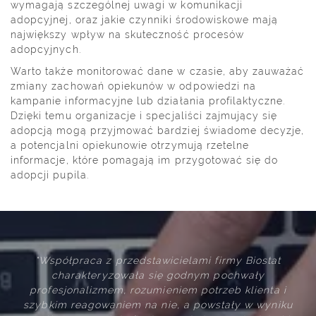
wymagają szczególnej uwagi w komunikacji
adopcyjnej, oraz jakie czynniki środowiskowe mają
największy wpływ na skuteczność procesów
adopcyjnych.
Warto także monitorować dane w czasie, aby zauważać
zmiany zachowań opiekunów w odpowiedzi na
kampanie informacyjne lub działania profilaktyczne.
Dzięki temu organizacje i specjaliści zajmujący się
adopcją mogą przyjmować bardziej świadome decyzje,
a potencjalni opiekunowie otrzymują rzetelne
informacje, które pomagają im przygotować się do
adopcji pupila.
i firmy Biostat
"Firma Biostat wywiązuje się z swoi
ym pochwały
profesjonalnie i terminowo. Zapropono
otrzeb klienta i
rozwiązania techniczne i logistyczne 
powstały w wyniku
oczekiwania merytoryczne oraz są i