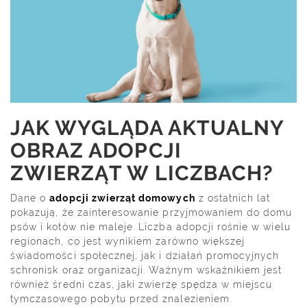
JAK WYGLĄDA AKTUALNY
OBRAZ ADOPCJI
ZWIERZĄT W LICZBACH?
Dane o
adopcji zwierząt domowych
z ostatnich lat
pokazują, że zainteresowanie przyjmowaniem do domu
psów i kotów nie maleje. Liczba adopcji rośnie w wielu
regionach, co jest wynikiem zarówno większej
świadomości społecznej, jak i działań promocyjnych
schronisk oraz organizacji. Ważnym wskaźnikiem jest
również średni czas, jaki zwierzę spędza w miejscu
tymczasowego pobytu przed znalezieniem.