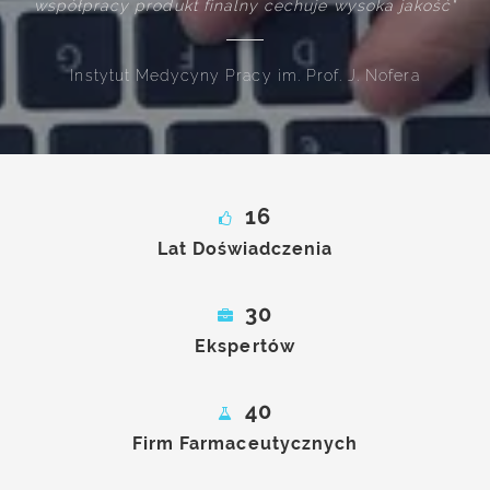
uje wysoka jakość"
użytkownika systemu"
rof. J. Nofera
Mundipharma Polska
16
Lat Doświadczenia
30
Ekspertów
40
Firm Farmaceutycznych