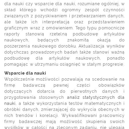
dla nauki czy wsparcie dla nauki, rozumiane ogólniej, w
skład którego wchodzi ogromny zespół czynności
związanych z pozyskiwaniem i przetwarzaniem danych,
ale także ich interpretacją oraz przedstawieniem
graficznym wraz z omówieniem. Tego typu pomocnicze
raporty stanowią rzetelną podbudowę artykułów
naukowych, będących znakomitą okazją do
poszerzenia naukowego dorobku. Aktualizacja wyników
dotychczas prowadzonych badań także stanowi ważną
podbudowę dla artykułów naukowych, ponadto
pomagając w utrzymaniu osiągnięć w stałym progresie.
Wsparcie dla nauki
Współcześnie możliwości pozwalają na scedowanie na
firmę badawczą pewnej części obowiązków
dotyczących dotarcia do pierwotnych danych i
przygotowania stosownych
analiz statystycznych dla
nauki
, a także wykorzystania testów matematycznych i
obróbki danych, zmierzającej do wykrycia obecnych w
nich trendów i korelacji. Wykwalifikowani pracownicy
firmy badawczej mają możliwość skupienia swoich
wysiłków w całości na zleconym zadaniu, nie ulegają