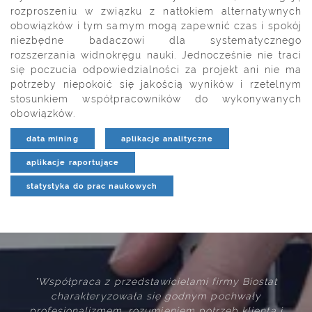
rozproszeniu w związku z natłokiem alternatywnych
obowiązków i tym samym mogą zapewnić czas i spokój
niezbędne badaczowi dla systematycznego
rozszerzania widnokręgu nauki. Jednocześnie nie traci
się poczucia odpowiedzialności za projekt ani nie ma
potrzeby niepokoić się jakością wyników i rzetelnym
stosunkiem współpracowników do wykonywanych
obowiązków.
data mining
aplikacje analityczne
aplikacje raportujące
statystyka do prac naukowych
 przedstawicielami firmy Biostat
"Firma Biostat wyw
yzowała się godnym pochwały
profesjonalnie i term
em, rozumieniem potrzeb klienta i
rozwiązania technicz