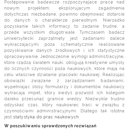
Postępowanie badawcze rozpoczynające pracę nad
nowym projektem, eksplorującym zagadnienia
dotychczas niezbadane, powinno obejmować dotarcie
do danych o charakterze pierwotnym. Nierzadko
pozyskanie takich informacji to zadanie trudne, a
przede wszystkim długotrwałe. Tymczasem badacz
uniwersytecki zaprzątnięty jest zadaniami dalece
wykraczającymi poza schematycznie realizowane
pozyskiwanie danych źródłowych i ich statystyczne
opracowywanie. Jednocześnie wymogi administracyjne,
które rządzą światem nauki, obligują kreatywne umysły
do licznych czynności poza naukowych, które mają na
celu właściwe działanie placówki naukowej. Realizując
obowiązki związane z zarządzaniem badaniami,
wypełniając stosy formularzy i dokumentów naukowcy
wytracają impet, który kiedyś pozwolił ich kolegom
daleko przesunąć granice wiedzy. Niezwykle trudno
odzyskać czas, który naukowiec traci w związku z
czynnościami administracyjnymi. Dlatego tak istotna
jest
statystyka do prac naukowych
.
W poszukiwaniu sprawdzonych rozwiązań