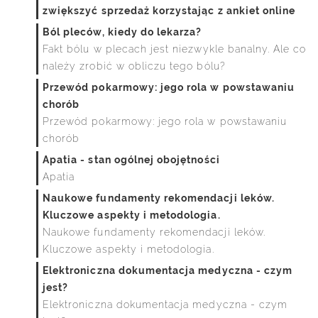
zwiększyć sprzedaż korzystając z ankiet online
Ból pleców, kiedy do lekarza?
Fakt bólu w plecach jest niezwykle banalny. Ale co
należy zrobić w obliczu tego bólu?
Przewód pokarmowy: jego rola w powstawaniu
chorób
Przewód pokarmowy: jego rola w powstawaniu
chorób
Apatia - stan ogólnej obojętności
Apatia
Naukowe fundamenty rekomendacji leków.
Kluczowe aspekty i metodologia.
Naukowe fundamenty rekomendacji leków.
Kluczowe aspekty i metodologia.
Elektroniczna dokumentacja medyczna - czym
jest?
Elektroniczna dokumentacja medyczna - czym