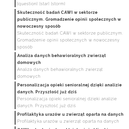
{question} {star} {storm}
Skuteczność badań CAWI w sektorze
publicznym. Gromadzenie opinii społecznych w
nowoczesny sposób
Skuteczność badań CAWI w sektorze publicznym.
Gromadzenie opinii społecznych w nowoczesny
sposób
Analiza danych behawioralnych zwierząt
domowych
Analiza danych behawioralnych zwierząt
domowych
Personalizacja opieki senioralnej dzięki analizie
danych. Przyszłość już dziś
Personalizacja opieki senioralnej dzięki analizie
danych. Przyszłość już dziś
Profilaktyka urazów u zwierząt oparta na danych
Profilaktyka urazów u zwierząt oparta na danych