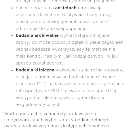
identyfikowaniu trendów i zachowań pacjentów,
badania oparte na
ankietach
umożliwiają
uzyskanie danych od relatywnie dużej próby,
dzięki czemu łatwiej generalizować wnioski i
odnosić je do większej populacji,
badania archiwalne
wykorzystują istniejące
zapisy, co może pozwolić zgłębić wiele zagadnień.
Jednak badacze wykorzystujący tę metodę nie
mają kontroli nad tym, jaki rodzaj danych i w jaki
sposób został zebrany,
badania kliniczne
wykonane są na różne sposoby,
takie jak randomizowane badania kontrolowane
placebo (RCT), badania obserwacyjne, czy badania
retrospektywne. RCT są uważane za najbardziej
wiarygodne, ale nie zawsze są możliwe ze
względów etycznych.
Warto podkreślić, że metody badawcze są
narzędziami, a ich wybór zależy od konkretnego
pytania badawczego oraz dostępnych zasobów i