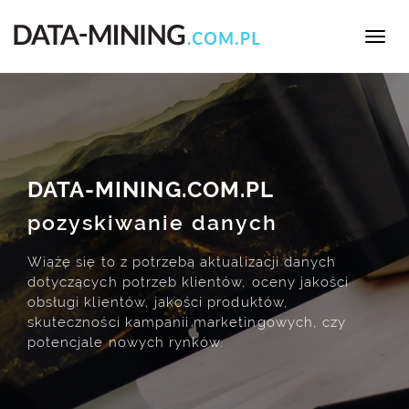
Toggl
navig
M.PL
DATA-MINING.CO
anych
ualizacji danych
ów, oceny jakości
roduktów,
ketingowych, czy