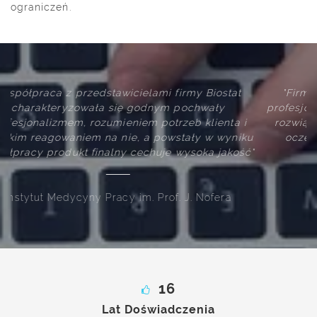
ograniczeń.
"Firma Biostat wywiązuje się z swoich zobowiązań
profesjonalnie i terminowo. Zaproponowane przez firmę
i
rozwiązania techniczne i logistyczne spełniają nasze
ku
oczekiwania merytoryczne oraz są intuicyjne dla
ć"
użytkownika systemu"
Mundipharma Polska
16
Lat Doświadczenia