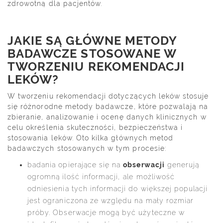
zdrowotną dla pacjentów.
JAKIE SĄ GŁÓWNE METODY
BADAWCZE STOSOWANE W
TWORZENIU REKOMENDACJI
LEKÓW?
W tworzeniu rekomendacji dotyczących leków stosuje
się różnorodne metody badawcze, które pozwalają na
zbieranie, analizowanie i ocenę danych klinicznych w
celu określenia skuteczności, bezpieczeństwa i
stosowania leków. Oto kilka głównych metod
badawczych stosowanych w tym procesie:
badania opierające się na
obserwacji
generują
ogromną ilość informacji, ale możliwość
odniesienia tych informacji do większej populacji
jest ograniczona ze względu na mały rozmiar
próby. Obserwacje mogą być użyteczne w