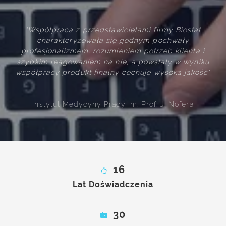
y Biostat
"Firma Biostat wywiązuje się z swoich zobo
hwały
profesjonalnie i terminowo. Zaproponowane pr
 klienta i
rozwiązania techniczne i logistyczne spełnia
y w wyniku
oczekiwania merytoryczne oraz są intuicyj
oka jakość"
użytkownika systemu"
 Nofera
Mundipharma Polska
16
Lat Doświadczenia
30