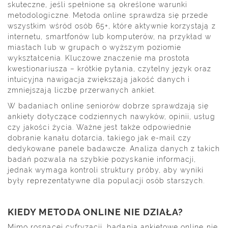
skuteczne, jeśli spełnione są określone warunki
metodologiczne. Metoda online sprawdza się przede
wszystkim wśród osób 65+, które aktywnie korzystają z
internetu, smartfonów lub komputerów, na przykład w
miastach lub w grupach o wyższym poziomie
wykształcenia. Kluczowe znaczenie ma prostota
kwestionariusza – krótkie pytania, czytelny język oraz
intuicyjna nawigacja zwiększają jakość danych i
zmniejszają liczbę przerwanych ankiet.
W badaniach online seniorów dobrze sprawdzają się
ankiety dotyczące codziennych nawyków, opinii, usług
czy jakości życia. Ważne jest także odpowiednie
dobranie kanału dotarcia, takiego jak e-mail czy
dedykowane panele badawcze. Analiza danych z takich
badań pozwala na szybkie pozyskanie informacji,
jednak wymaga kontroli struktury próby, aby wyniki
były reprezentatywne dla populacji osób starszych.
KIEDY METODA ONLINE NIE DZIAŁA?
Mimo rosnącej cyfryzacji, badania ankietowe online nie