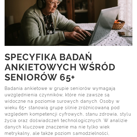
SPECYFIKA BADAŃ
ANKIETOWYCH WŚRÓD
SENIORÓW 65+
Badania ankietowe w grupie seniorów wymagają
uwzględnienia czynników, które nie zawsze są
widoczne na poziomie surowych danych. Osoby w
wieku 65+ stanowią grupę silnie zróżnicowaną pod
względem kompetencji cyfrowych, stanu zdrowia, stylu
życia oraz doświadczeń technologicznych. W analizie
danych kluczowe znaczenie ma nie tylko wiek
metrykalny, ale także poziom samodzielności,