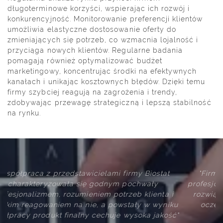
długoterminowe korzyści, wspierając ich rozwój i
konkurencyjność. Monitorowanie preferencji klientów
umożliwia elastyczne dostosowanie oferty do
zmieniających się potrzeb, co wzmacnia lojalność i
przyciąga nowych klientów. Regularne badania
pomagają również optymalizować budżet
marketingowy, koncentrując środki na efektywnych
kanałach i unikając kosztownych błędów. Dzięki temu
firmy szybciej reagują na zagrożenia i trendy,
zdobywając przewagę strategiczną i lepszą stabilność
na rynku.
"Firma Biostat wywiązuje się z swoich zobowiązań
profesjonalnie i terminowo. Zaproponowane przez firm
i
rozwiązania techniczne i logistyczne spełniają nasze
ku
oczekiwania merytoryczne oraz są intuicyjne dla
ć"
użytkownika systemu"