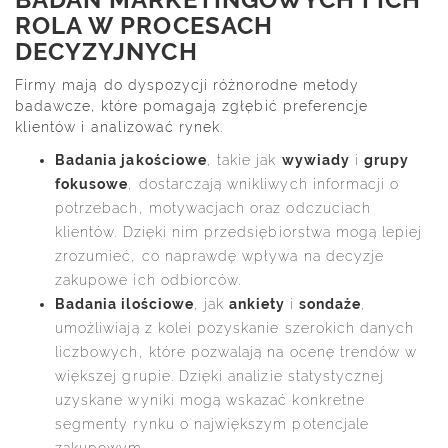
ROLA W PROCESACH
DECYZYJNYCH
Firmy mają do dyspozycji różnorodne metody
badawcze, które pomagają zgłębić preferencje
klientów i analizować rynek.
Badania jakościowe
, takie jak
wywiady
i
grupy
fokusowe
, dostarczają wnikliwych informacji o
potrzebach, motywacjach oraz odczuciach
klientów. Dzięki nim przedsiębiorstwa mogą lepiej
zrozumieć, co naprawdę wpływa na decyzje
zakupowe ich odbiorców.
Badania ilościowe
, jak
ankiety
i
sondaże
,
umożliwiają z kolei pozyskanie szerokich danych
liczbowych, które pozwalają na ocenę trendów w
większej grupie. Dzięki analizie statystycznej
uzyskane wyniki mogą wskazać konkretne
segmenty rynku o największym potencjale
zakupowym.