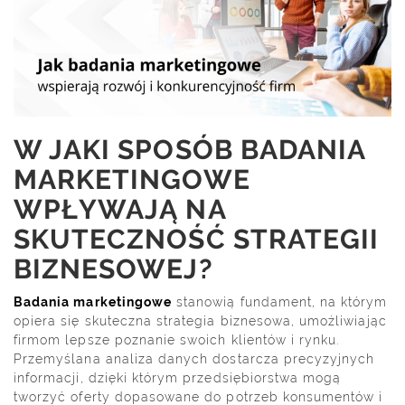
W JAKI SPOSÓB BADANIA
MARKETINGOWE
WPŁYWAJĄ NA
SKUTECZNOŚĆ STRATEGII
BIZNESOWEJ?
Badania marketingowe
stanowią fundament, na którym
opiera się skuteczna strategia biznesowa, umożliwiając
firmom lepsze poznanie swoich klientów i rynku.
Przemyślana analiza danych dostarcza precyzyjnych
informacji, dzięki którym przedsiębiorstwa mogą
tworzyć oferty dopasowane do potrzeb konsumentów i