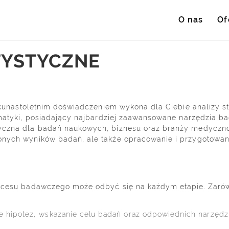
O nas
Of
ATYSTYCZNE
ilkunastoletnim doświadczeniem wykona dla Ciebie analizy 
ematyki, posiadający najbardziej zaawansowane narzędzia b
yczna dla badań naukowych, biznesu oraz branży medyczno-
nych wyników badań, ale także opracowanie i przygotowanie
rocesu badawczego może odbyć się na każdym etapie. Zaró
e hipotez, wskazanie celu badań oraz odpowiednich narzędz