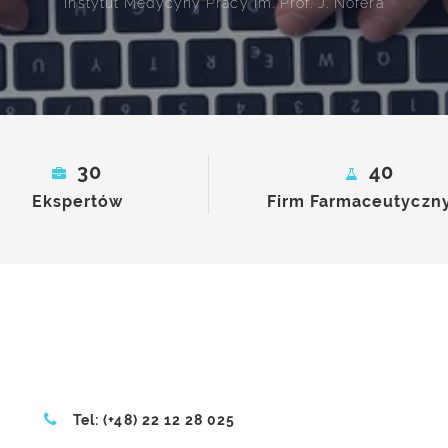
Medycyny Pracy im. Prof. J. Nofera
30
40
Ekspertów
Firm Farmaceutyczn
Tel: (+48) 22 12 28 025