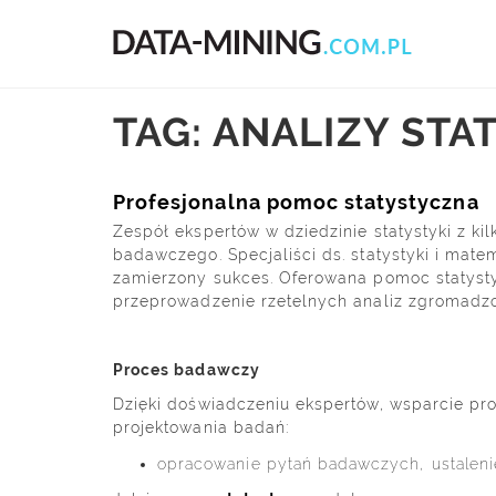
TAG: ANALIZY ST
Profesjonalna pomoc statystyczna
Zespół ekspertów w dziedzinie statystyki z k
badawczego. Specjaliści ds. statystyki i mat
zamierzony sukces. Oferowana pomoc statyst
przeprowadzenie rzetelnych analiz zgromadzo
Proces badawczy
Dzięki doświadczeniu ekspertów, wsparcie p
projektowania badań:
opracowanie pytań badawczych, ustaleni