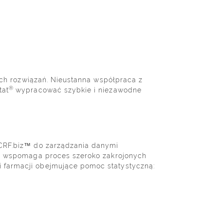
ich rozwiązań. Nieustanna współpraca z
®
tat
wypracować szybkie i niezawodne
CRF.biz™ do zarządzania danymi
yki wspomaga proces szeroko zakrojonych
 farmacji obejmujące pomoc statystyczną: