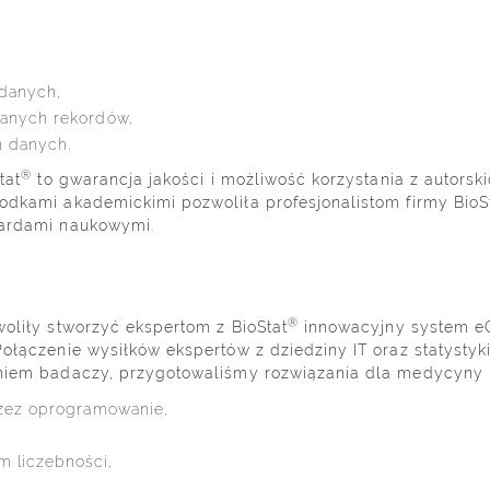
 danych,
kanych rekordów,
 danych.
®
tat
to gwarancja jakości i możliwość korzystania z autorsk
odkami akademickimi pozwoliła profesjonalistom firmy BioS
dardami naukowymi.
®
oliły stworzyć ekspertom z BioStat
innowacyjny system e
Połączenie wysiłków ekspertów z dziedziny IT oraz statyst
niem badaczy, przygotowaliśmy rozwiązania dla medycyny i
rzez oprogramowanie,
 liczebności,