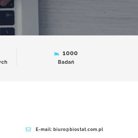
Mundipharma Pol
1000
ych
Badań
E-mail: biuro@biostat.com.pl