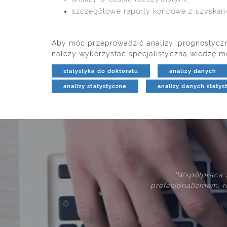
szczegółowe raporty końcowe z uzyskan
Aby móc przeprowadzić analizy: prognostyczne, 
należy wykorzystać specjalistyczną wiedzę met
statystyka do doktoratu
analizy danych
analizy statystyczne
analizy danych statys
"Współpraca z przedstawiciela
profesjonalizmem, rozumieniem potrz
współpracy p