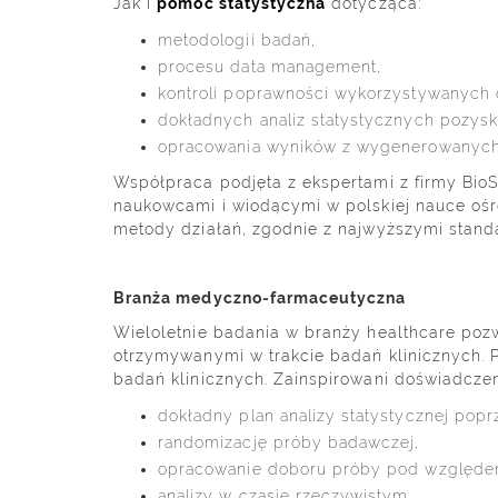
Jak i
pomoc statystyczna
dotycząca:
metodologii badań,
procesu data management,
kontroli poprawności wykorzystywanych
dokładnych analiz statystycznych pozys
opracowania wyników z wygenerowanych
Współpraca podjęta z ekspertami z firmy BioS
naukowcami i wiodącymi w polskiej nauce ośr
metody działań, zgodnie z najwyższymi stan
Branża medyczno-farmaceutyczna
Wieloletnie badania w branży healthcare pozw
otrzymywanymi w trakcie badań klinicznych. 
badań klinicznych. Zainspirowani doświadcze
dokładny plan analizy statystycznej pop
randomizację próby badawczej,
opracowanie doboru próby pod względem
analizy w czasie rzeczywistym,