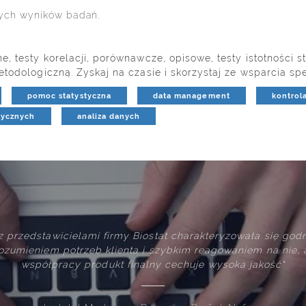
ych wyników badań.
testy korelacji, porównawcze, opisowe, testy istotności stat
odologiczną. Zyskaj na czasie i skorzystaj ze wsparcia spe
pomoc statystyczna
data management
kontrol
tycznych
analiza danych
mi firmy Biostat charakteryzowała się godnym pochwały
eb klienta i szybkim reagowaniem na nie, a powstały w wyn
rodukt finalny cechuje wysoka jakość"