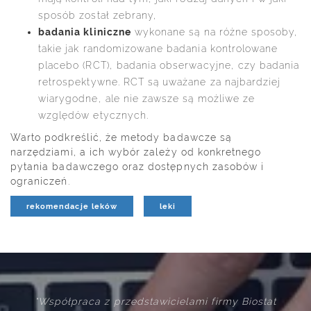
sposób został zebrany,
badania kliniczne
wykonane są na różne sposoby,
takie jak randomizowane badania kontrolowane
placebo (RCT), badania obserwacyjne, czy badania
retrospektywne. RCT są uważane za najbardziej
wiarygodne, ale nie zawsze są możliwe ze
względów etycznych.
Warto podkreślić, że metody badawcze są
narzędziami, a ich wybór zależy od konkretnego
pytania badawczego oraz dostępnych zasobów i
ograniczeń.
rekomendacje leków
leki
raca z przedstawicielami firmy Biostat
"Firma Biosta