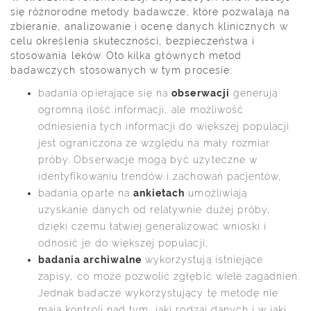
się różnorodne metody badawcze, które pozwalają na
zbieranie, analizowanie i ocenę danych klinicznych w
celu określenia skuteczności, bezpieczeństwa i
stosowania leków. Oto kilka głównych metod
badawczych stosowanych w tym procesie:
badania opierające się na
obserwacji
generują
ogromną ilość informacji, ale możliwość
odniesienia tych informacji do większej populacji
jest ograniczona ze względu na mały rozmiar
próby. Obserwacje mogą być użyteczne w
identyfikowaniu trendów i zachowań pacjentów,
badania oparte na
ankietach
umożliwiają
uzyskanie danych od relatywnie dużej próby,
dzięki czemu łatwiej generalizować wnioski i
odnosić je do większej populacji,
badania archiwalne
wykorzystują istniejące
zapisy, co może pozwolić zgłębić wiele zagadnień.
Jednak badacze wykorzystujący tę metodę nie
mają kontroli nad tym, jaki rodzaj danych i w jaki