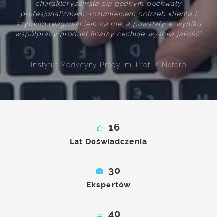
akteryzowała się godnym pochwały
profesjonalnie 
nalizmem, rozumieniem potrzeb klienta i
rozwiązania tec
eagowaniem na nie, a powstały w wyniku
oczekiwania 
 produkt finalny cechuje wysoka jakość"
ut Medycyny Pracy im. Prof. J. Nofera
16
Lat Doświadczenia
30
Ekspertów
40