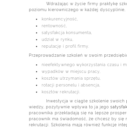
Wdrażając w życie firmy praktykę szkoleń z
poziomu kierowniczego w każdej dyscyplinie,
konkurencyjność,
rentowność,
satysfakcja konsumenta,
udział w rynku,
reputację i profil firmy.
Przeprowadzanie szkoleń w swoim przedsiębio
nieefektywnego wykorzystania czasu i ma
wypadków w miejscu pracy,
kosztów utrzymania sprzętu,
rotacji personelu i absencja,
kosztów rekrutacji.
Inwestycja w ciągłe szkolenie swoich praco
wiedzy, pozytywnie wpływa to ja jego
satysfa
pracownika przekładają się na lepsze prosper
pracownik ma świadomość, że chcesz by się ro
rekrutacji. Szkolenia mają również funkcje i