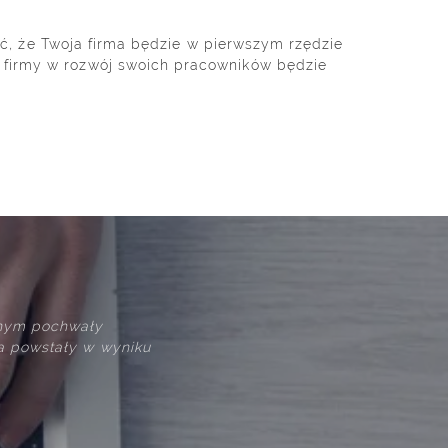
 że Twoja firma będzie w pierwszym rzędzie
 firmy w rozwój swoich pracowników będzie
wiązań profesjonalnie i terminowo. Zaproponowane przez
ne spełniają nasze oczekiwania merytoryczne oraz są
ka
la użytkownika systemu"
ipharma Polska