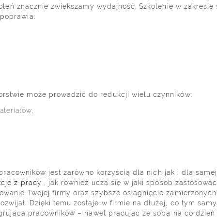
nacznie zwiększamy wydajność. Szkolenie w zakresie sił
 poprawia:
rstwie może prowadzić do redukcji wielu czynników:
teriałów,
wników jest zarówno korzyścią dla nich jak i dla samej
kcję z pracy
, jak również uczą się w jaki sposób zastosować
owanie Twojej firmy oraz szybsze osiągnięcie zamierzonych
zwijał. Dzięki temu zostaje w firmie na dłużej, co tym sam
ntegrującą pracowników – nawet pracując ze sobą na co dzie