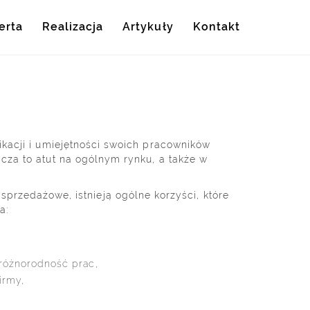
erta
Realizacja
Artykuły
Kontakt
ikacji i umiejętności swoich pracowników
cza to atut na ogólnym rynku, a także w
przedażowe, istnieją ogólne korzyści, które
a:
różnorodność prac,
irmy,