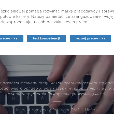
zkoleniowej pomaga rozwinąć markę pracodawcy i sprawić,
ołowie kariery. Należy pamiętać, że zaangażowanie Twojej
dzie zaprocentuje u osób poszukujących pracę.
 pracownika
test kompetencji
rozwój pracownika
 pochwały
"Firma Biostat wywiązuje się z swoich zobo
wstały w wyniku
firmę rozwiązania techniczne i logistycz
intuicyjne d
Mund