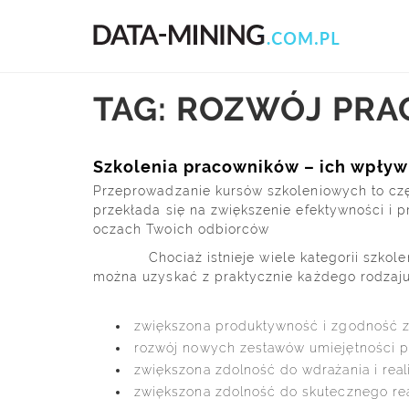
TAG: ROZWÓJ PR
Szkolenia pracowników – ich wpływ 
Przeprowadzanie kursów szkoleniowych to częs
przekłada się na zwiększenie efektywności i 
oczach Twoich odbiorców
Chociaż istnieje wiele kategorii szkoleń, ta
można uzyskać z praktycznie każdego rodzaju 
zwiększona produktywność i zgodność z
rozwój nowych zestawów umiejętności p
zwiększona zdolność do wdrażania i real
zwiększona zdolność do skutecznego re