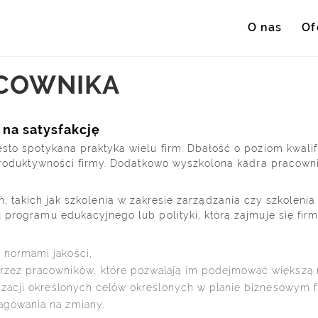
O nas
Of
ACOWNIKA
na satysfakcję
to spotykana praktyka wielu firm. Dbałość o poziom kwalif
produktywności firmy. Dodatkowo wyszkolona kadra pracowni
kich jak szkolenia w zakresie zarządzania czy szkolenia s
programu edukacyjnego lub polityki, którą zajmuje się firm
 normami jakości,
rzez pracowników, które pozwalają im podejmować większą 
izacji określonych celów określonych w planie biznesowym f
agowania na zmiany.