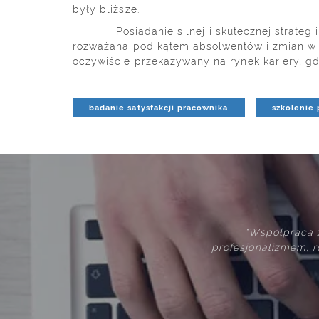
były bliższe.
Posiadanie silnej i skutecznej strategii s
rozważana pod kątem absolwentów i zmian w p
oczywiście przekazywany na rynek kariery, g
badanie satysfakcji pracownika
szkolenie
edstawicielami firmy Biostat charakteryzowała się godnym
ieniem potrzeb klienta i szybkim reagowaniem na nie, a po
współpracy produkt finalny cechuje wysoka jakość"
Instytut Medycyny Pracy im. Prof. J. Nofera